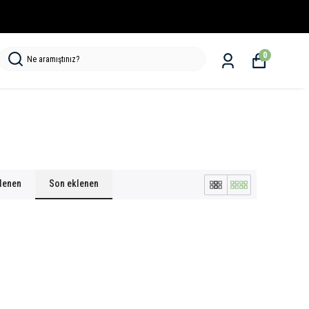
0
klenen
Son eklenen