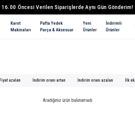
16.00 Öncesi Verilen Siparişlerde Aynı Gün Gönderim!
Karot
Pafta Yedek
Yeni
İndirimli
Makinaları
Parça & Aksesuar
Ürünler
Ürünler
Fiyat azalan
İndirim oranı artan
İndirim oranı azalan
İlk e
Aradığınız ürün bulunamadı