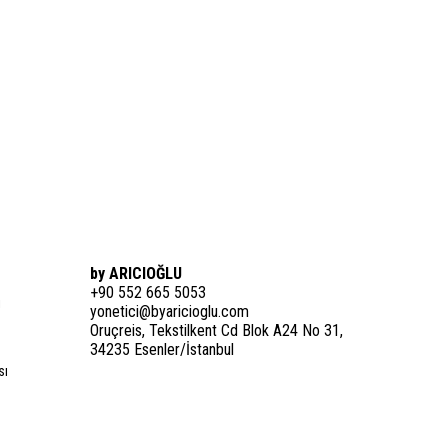
by ARICIOĞLU
+90 552 665 5053
i
yonetici@byaricioglu.com
Oruçreis, Tekstilkent Cd Blok A24 No 31,
34235 Esenler/İstanbul
sı