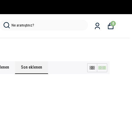
0
klenen
Son eklenen