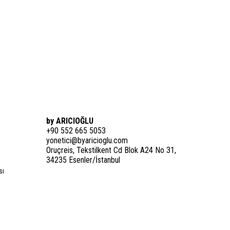
by ARICIOĞLU
+90 552 665 5053
i
yonetici@byaricioglu.com
Oruçreis, Tekstilkent Cd Blok A24 No 31,
34235 Esenler/İstanbul
sı