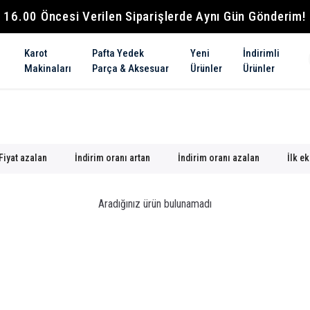
16.00 Öncesi Verilen Siparişlerde Aynı Gün Gönderim!
Karot
Pafta Yedek
Yeni
İndirimli
Makinaları
Parça & Aksesuar
Ürünler
Ürünler
Fiyat azalan
İndirim oranı artan
İndirim oranı azalan
İlk e
Aradığınız ürün bulunamadı