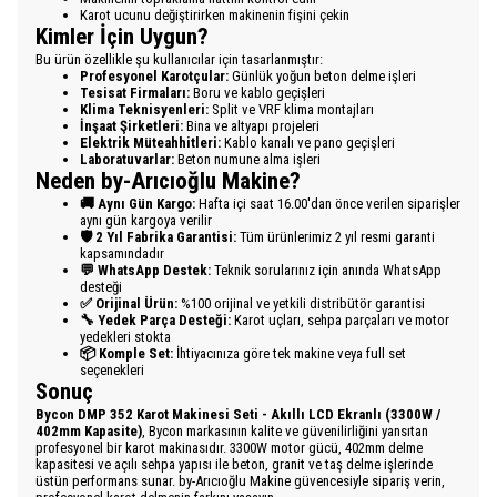
Karot ucunu değiştirirken makinenin fişini çekin
Kimler İçin Uygun?
Bu ürün özellikle şu kullanıcılar için tasarlanmıştır:
Profesyonel Karotçular:
Günlük yoğun beton delme işleri
Tesisat Firmaları:
Boru ve kablo geçişleri
Klima Teknisyenleri:
Split ve VRF klima montajları
İnşaat Şirketleri:
Bina ve altyapı projeleri
Elektrik Müteahhitleri:
Kablo kanalı ve pano geçişleri
Laboratuvarlar:
Beton numune alma işleri
Neden by-Arıcıoğlu Makine?
🚚 Aynı Gün Kargo:
Hafta içi saat 16.00'dan önce verilen siparişler
aynı gün kargoya verilir
🛡️ 2 Yıl Fabrika Garantisi:
Tüm ürünlerimiz 2 yıl resmi garanti
kapsamındadır
💬 WhatsApp Destek:
Teknik sorularınız için anında WhatsApp
desteği
✅ Orijinal Ürün:
%100 orijinal ve yetkili distribütör garantisi
🔧 Yedek Parça Desteği:
Karot uçları, sehpa parçaları ve motor
yedekleri stokta
📦 Komple Set:
İhtiyacınıza göre tek makine veya full set
seçenekleri
Sonuç
Bycon DMP 352 Karot Makinesi Seti - Akıllı LCD Ekranlı (3300W /
402mm Kapasite)
, Bycon markasının kalite ve güvenilirliğini yansıtan
profesyonel bir karot makinasıdır. 3300W motor gücü, 402mm delme
kapasitesi ve açılı sehpa yapısı ile beton, granit ve taş delme işlerinde
üstün performans sunar. by-Arıcıoğlu Makine güvencesiyle sipariş verin,