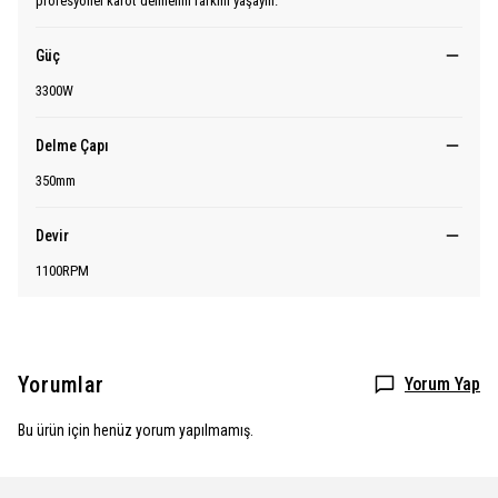
profesyonel karot delmenin farkını yaşayın.
Güç
3300W
Delme Çapı
350mm
Devir
1100RPM
Yorumlar
Yorum Yap
Bu ürün için henüz yorum yapılmamış.