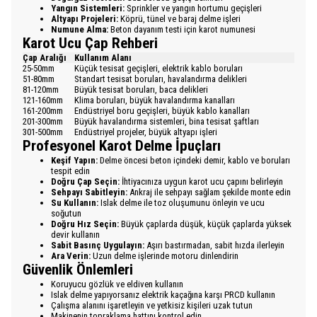
Yangın Sistemleri:
Sprinkler ve yangın hortumu geçişleri
Altyapı Projeleri:
Köprü, tünel ve baraj delme işleri
Numune Alma:
Beton dayanım testi için karot numunesi
Karot Ucu Çap Rehberi
Çap Aralığı
Kullanım Alanı
25-50mm
Küçük tesisat geçişleri, elektrik kablo boruları
51-80mm
Standart tesisat boruları, havalandırma delikleri
81-120mm
Büyük tesisat boruları, baca delikleri
121-160mm
Klima boruları, büyük havalandırma kanalları
161-200mm
Endüstriyel boru geçişleri, büyük kablo kanalları
201-300mm
Büyük havalandırma sistemleri, bina tesisat şaftları
301-500mm
Endüstriyel projeler, büyük altyapı işleri
Profesyonel Karot Delme İpuçları
Keşif Yapın:
Delme öncesi beton içindeki demir, kablo ve boruları
tespit edin
Doğru Çap Seçin:
İhtiyacınıza uygun karot ucu çapını belirleyin
Sehpayı Sabitleyin:
Ankraj ile sehpayı sağlam şekilde monte edin
Su Kullanın:
Islak delme ile toz oluşumunu önleyin ve ucu
soğutun
Doğru Hız Seçin:
Büyük çaplarda düşük, küçük çaplarda yüksek
devir kullanın
Sabit Basınç Uygulayın:
Aşırı bastırmadan, sabit hızda ilerleyin
Ara Verin:
Uzun delme işlerinde motoru dinlendirin
Güvenlik Önlemleri
Koruyucu gözlük ve eldiven kullanın
Islak delme yapıyorsanız elektrik kaçağına karşı PRCD kullanın
Çalışma alanını işaretleyin ve yetkisiz kişileri uzak tutun
Makinenin topraklama hattını kontrol edin