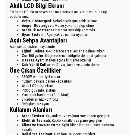
Akıllı LCD Bilgi Ekranı
Entegre LCD ekran sayesinde makinenizin anlık durumunu takip
edebilirsiniz:
Voltaj Göstergesi:
Şebeke voltajını anlık izleme
Amper Göstergesi:
Motor yükünü takip etme
Sıcaklık Göstergesi:
Motor sıcaklığı kontrolü
Uyarı Sistemi:
Aşırı yük ve ısınma uyarıları
Açılı Sehpa Avantajları
Açılı sehpa sistemi sayesinde:
Eğimli Delme:
0-45 derece arası açılarla delme imkanı
Zor Bölgeler:
Köşe ve kenar bölgelerde rahat çalışma
Hassas Ayar:
İstenen açıda kilitleme özelliği
Çok Yönlü Kullanım:
Duvar, tavan ve zemin delme
Öne Çıkan Özellikler
3300W endüstriyel motor
402mm devasa delme kapasitesi
Akıllı LCD bilgi ekranı
PRCD güvenlik sistemi
Yumuşak başlatma (Soft Start)
3 kademeli hız kontrolü
Değişken hız ayarı
Kullanım Alanları
Sıhhi Tesisat:
Su, atık su ve yağmur suyu boru geçişleri
Elektrik Tesisatı:
Kablo kanalları ve pano geçişleri
Klima ve Havalandırma:
Split klima boruları, havalandırma
kanalları
Doğalgaz Tesisatı:
Gaz borusu geçiş delikleri