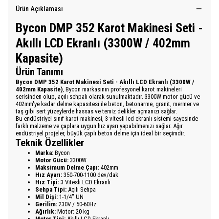
Ürün Açıklaması
Bycon DMP 352 Karot Makinesi Seti -
Akıllı LCD Ekranlı (3300W / 402mm
Kapasite)
Ürün Tanımı
Bycon DMP 352 Karot Makinesi Seti - Akıllı LCD Ekranlı (3300W /
402mm Kapasite)
, Bycon markasının profesyonel karot makineleri
serisinden olup, açılı sehpalı olarak sunulmaktadır. 3300W motor gücü ve
402mm'ye kadar delme kapasitesi ile beton, betonarme, granit, mermer ve
taş gibi sert yüzeylerde hassas ve temiz delikler açmanızı sağlar.
Bu endüstriyel sınıf karot makinesi, 3 vitesli lcd ekranlı sistemi sayesinde
farklı malzeme ve çaplara uygun hız ayarı yapabilmenizi sağlar. Ağır
endüstriyel projeler, büyük çaplı beton delme için ideal bir seçimdir.
Teknik Özellikler
Marka:
Bycon
Motor Gücü:
3300W
Maksimum Delme Çapı:
402mm
Hız Ayarı:
350-700-1100 dev/dak
Hız Tipi:
3 Vitesli LCD Ekranlı
Sehpa Tipi:
Açılı Sehpa
Mil Dişi:
1-1/4" UN
Gerilim:
230V / 50-60Hz
Ağırlık:
Motor: 20 kg
Motor Tipi:
Akıllı LCD Ekranlı