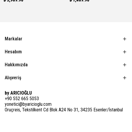
₺ 3,969.90
₺ 1,469.90
Markalar
Hesabım
Hakkımızda
Alışveriş
by ARICIOĞLU
+90 552 665 5053
yonetici@byaricioglu.com
Oruçreis, Tekstilkent Cd Blok A24 No 31, 34235 Esenler/İstanbul