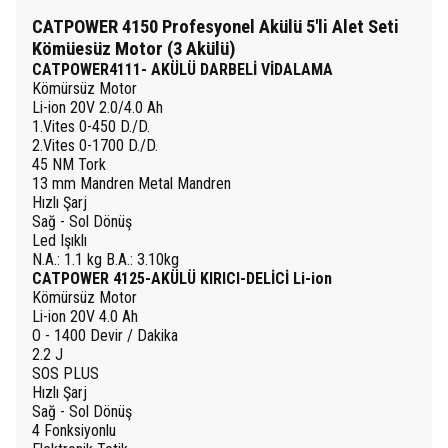
CATPOWER 4150 Profesyonel Akülü 5'li Alet Seti
Kömüesüz Motor (3 Akülü)
CATPOWER4111- AKÜLÜ DARBELİ VİDALAMA
Kömürsüz Motor
Li-ion 20V 2.0/4.0 Ah
1.Vites 0-450 D./D.
2.Vites 0-1700 D./D.
45 NM Tork
13 mm Mandren Metal Mandren
Hızlı Şarj
Sağ - Sol Dönüş
Led Işıklı
N.A.: 1.1 kg B.A.: 3.10kg
CATPOWER 4125-AKÜLÜ KIRICI-DELİCİ Li-ion
Kömürsüz Motor
Li-ion 20V 4.0 Ah
O - 1400 Devir / Dakika
2.2 J
SOS PLUS
Hızlı Şarj
Sağ - Sol Dönüş
4 Fonksiyonlu