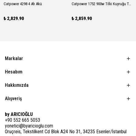
Catpower 4298 4 Ah Akü
Catpower 1752 900w Tilki Kuyruğu Testere
₺ 2,829.90
₺ 2,859.90
Markalar
Hesabım
Hakkımızda
Alışveriş
by ARICIOĞLU
+90 552 665 5053
yonetici@byaricioglu.com
Oruçreis, Tekstilkent Cd Blok A24 No 31, 34235 Esenler/İstanbul