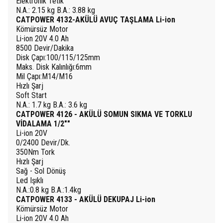
Elektronik Tetik
N.A.: 2.15 kg B.A.: 3.88 kg
CATPOWER 4132-AKÜLÜ AVUÇ TAŞLAMA Li-ion
Kömürsüz Motor
Li-ion 20V 4.0 Ah
8500 Devir/Dakika
Disk Çapı:100/115/125mm
Maks. Disk Kalınlığı:6mm
Mil Çapı:M14/M16
Hızlı Şarj
Soft Start
N.A.: 1.7 kg B.A.: 3.6 kg
CATPOWER 4126 - AKÜLÜ SOMUN SIKMA VE TORKLU
VİDALAMA 1/2""
Li-ion 20V
0/2400 Devir/Dk.
350Nm Tork
Hızlı Şarj
Sağ - Sol Dönüş
Led Işıklı
N.A.:0.8 kg B.A.:1.4kg
CATPOWER 4133 - AKÜLÜ DEKUPAJ Li-ion
Kömürsüz Motor
Li-ion 20V 4.0 Ah