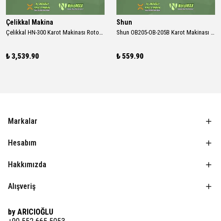
Çelikkal Makina
Shun
Çelikkal HN-300 Karot Makinası Rotor Mili Karşı Dişli
Shun OB205-OB-205B Karot Makinası Kömür ( Takım )
₺ 3,539.90
₺ 559.90
Markalar
Hesabım
Hakkımızda
Alışveriş
by ARICIOĞLU