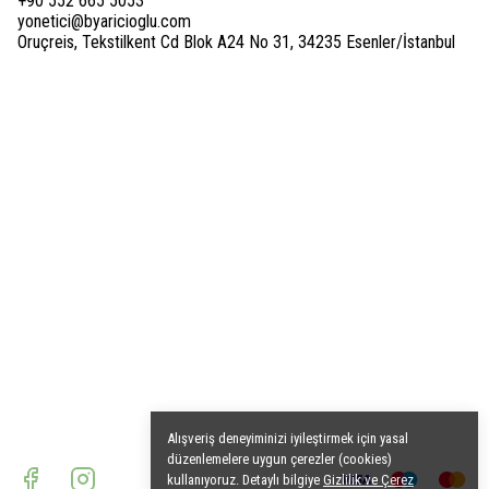
+90 552 665 5053
yonetici@byaricioglu.com
Oruçreis, Tekstilkent Cd Blok A24 No 31, 34235 Esenler/İstanbul
Alışveriş deneyiminizi iyileştirmek için yasal
düzenlemelere uygun çerezler (cookies)
kullanıyoruz. Detaylı bilgiye
Gizlilik ve Çerez