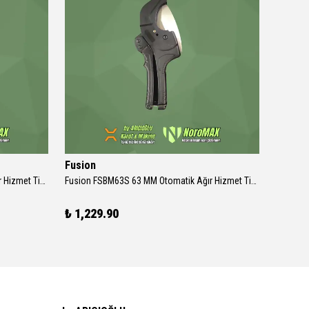
Fusion
Vİ-RA
Fusion FSBM42S 42 MM Otomatik Ağır Hizmet Tipi Plastik Boru Makası
Fusion FSBM63S 63 MM Otomatik Ağır Hizmet Tipi Plastik Boru Makası
Vİ-RA Ağ
₺ 1,229.90
₺ 1,09
3 Ölçü