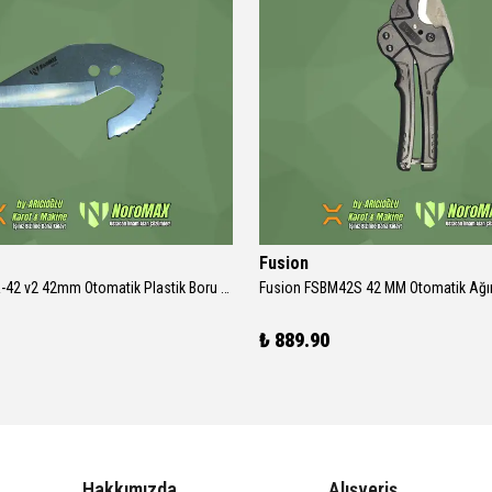
Fusion
Noromax NR-42 v2 42mm Otomatik Plastik Boru Makası Yedek Bıçak
₺ 889.90
Hakkımızda
Alışveriş