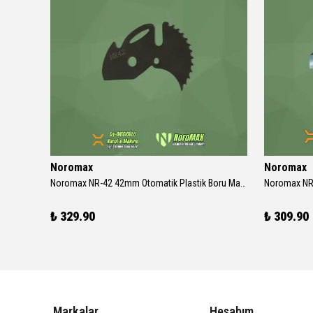
Noromax
Noromax
Noromax NR-42 v2 42mm Otomatik Plastik Boru Makası
Noromax NR-42 42mm Otomatik Plastik Boru Makası Yedek Bıçak
₺ 329.90
₺ 309.90
Markalar
Hesabım