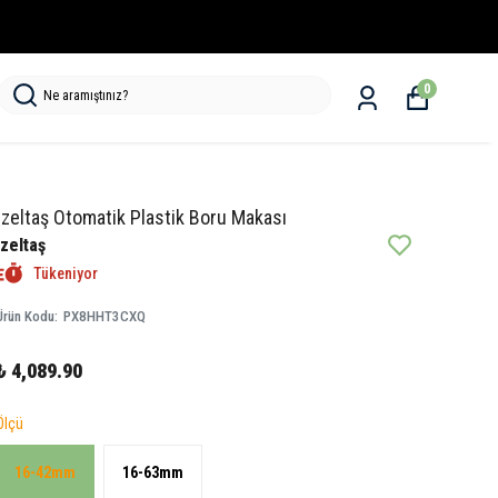
0
İzeltaş Otomatik Plastik Boru Makası
İzeltaş
Tükeniyor
Ürün Kodu
:
PX8HHT3CXQ
₺ 4,089.90
Ölçü
16-42mm
16-63mm