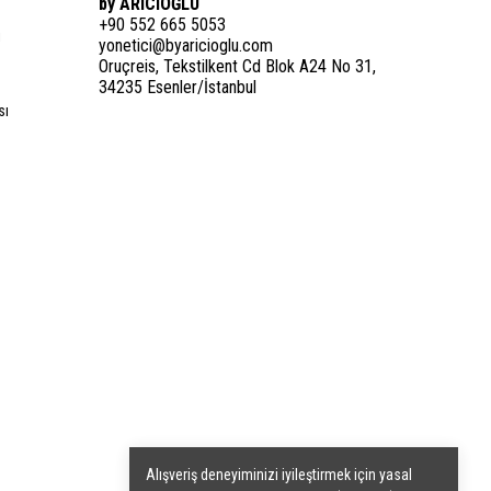
by ARICIOĞLU
+90 552 665 5053
i
yonetici@byaricioglu.com
Oruçreis, Tekstilkent Cd Blok A24 No 31,
34235 Esenler/İstanbul
sı
Alışveriş deneyiminizi iyileştirmek için yasal