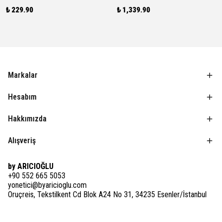
₺ 229.90
₺ 1,339.90
Markalar
Hesabım
Hakkımızda
Alışveriş
by ARICIOĞLU
+90 552 665 5053
yonetici@byaricioglu.com
Oruçreis, Tekstilkent Cd Blok A24 No 31, 34235 Esenler/İstanbul