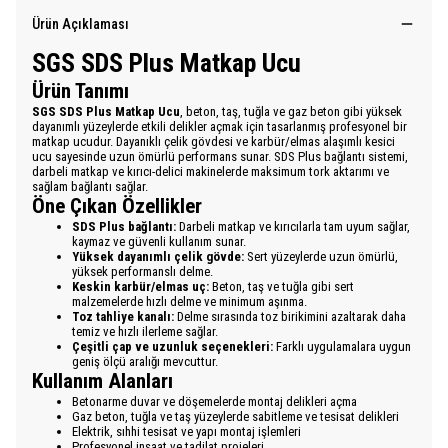
Ürün Açıklaması
SGS SDS Plus Matkap Ucu
Ürün Tanımı
SGS SDS Plus Matkap Ucu
, beton, taş, tuğla ve gaz beton gibi yüksek
dayanımlı yüzeylerde etkili delikler açmak için tasarlanmış profesyonel bir
matkap ucudur. Dayanıklı çelik gövdesi ve karbür/elmas alaşımlı kesici
ucu sayesinde uzun ömürlü performans sunar. SDS Plus bağlantı sistemi,
darbeli matkap ve kırıcı-delici makinelerde maksimum tork aktarımı ve
sağlam bağlantı sağlar.
Öne Çıkan Özellikler
SDS Plus bağlantı:
Darbeli matkap ve kırıcılarla tam uyum sağlar,
kaymaz ve güvenli kullanım sunar.
Yüksek dayanımlı çelik gövde:
Sert yüzeylerde uzun ömürlü,
yüksek performanslı delme.
Keskin karbür/elmas uç:
Beton, taş ve tuğla gibi sert
malzemelerde hızlı delme ve minimum aşınma.
Toz tahliye kanalı:
Delme sırasında toz birikimini azaltarak daha
temiz ve hızlı ilerleme sağlar.
Çeşitli çap ve uzunluk seçenekleri:
Farklı uygulamalara uygun
geniş ölçü aralığı mevcuttur.
Kullanım Alanları
Betonarme duvar ve döşemelerde montaj delikleri açma
Gaz beton, tuğla ve taş yüzeylerde sabitleme ve tesisat delikleri
Elektrik, sıhhi tesisat ve yapı montaj işlemleri
Profesyonel inşaat ve tadilat projeleri