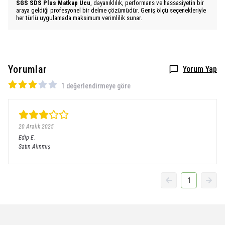
SGS SDS Plus Matkap Ucu
, dayanıklılık, performans ve hassasiyetin bir
araya geldiği profesyonel bir delme çözümüdür. Geniş ölçü seçenekleriyle
her türlü uygulamada maksimum verimlilik sunar.
Yorumlar
Yorum Yap
1 değerlendirmeye göre
20 Aralık 2025
Edip
E.
Satın Alınmış
1