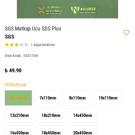
SGS Matkap Ucu SDS Plus
SGS
1 değerlendirme
Ürün Kodu
:
SGS1506
₺ 49.90
SGSUcBoyut
6x110mm
7x110mm
8x110mm
10x110mm
12x210mm
18x210mm
14x450mm
16x450mm
18x450mm
20x450mm