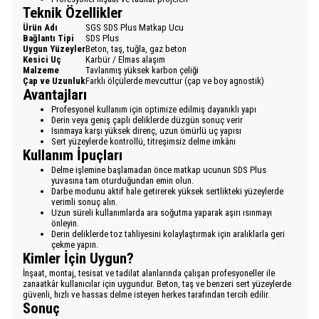
Teknik Özellikler
Ürün Adı
SGS SDS Plus Matkap Ucu
Bağlantı Tipi
SDS Plus
Uygun Yüzeyler
Beton, taş, tuğla, gaz beton
Kesici Uç
Karbür / Elmas alaşım
Malzeme
Tavlanmış yüksek karbon çeliği
Çap ve Uzunluk
Farklı ölçülerde mevcuttur (çap ve boy agnostik)
Avantajları
Profesyonel kullanım için optimize edilmiş dayanıklı yapı
Derin veya geniş çaplı deliklerde düzgün sonuç verir
Isınmaya karşı yüksek direnç, uzun ömürlü uç yapısı
Sert yüzeylerde kontrollü, titreşimsiz delme imkânı
Kullanım İpuçları
Delme işlemine başlamadan önce matkap ucunun SDS Plus
yuvasına tam oturduğundan emin olun.
Darbe modunu aktif hale getirerek yüksek sertlikteki yüzeylerde
verimli sonuç alın.
Uzun süreli kullanımlarda ara soğutma yaparak aşırı ısınmayı
önleyin.
Derin deliklerde toz tahliyesini kolaylaştırmak için aralıklarla geri
çekme yapın.
Kimler İçin Uygun?
İnşaat, montaj, tesisat ve tadilat alanlarında çalışan profesyoneller ile
zanaatkâr kullanıcılar için uygundur. Beton, taş ve benzeri sert yüzeylerde
güvenli, hızlı ve hassas delme isteyen herkes tarafından tercih edilir.
Sonuç