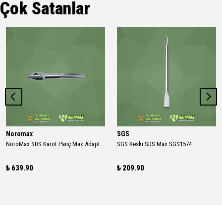
Çok Satanlar
Noromax
SGS
NoroMax SDS Karot Panç Max Adaptör
SGS Keski SDS Max SGS1574
₺ 639.90
₺ 209.90