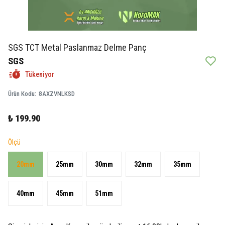
SGS TCT Metal Paslanmaz Delme Panç
SGS
Tükeniyor
Ürün Kodu
:
8AXZVNLKSD
₺ 199.90
Ölçü
20mm
25mm
30mm
32mm
35mm
40mm
45mm
51mm