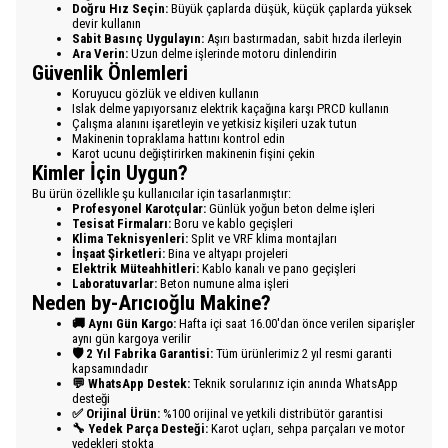
Doğru Hız Seçin:
Büyük çaplarda düşük, küçük çaplarda yüksek
devir kullanın
Sabit Basınç Uygulayın:
Aşırı bastırmadan, sabit hızda ilerleyin
Ara Verin:
Uzun delme işlerinde motoru dinlendirin
Güvenlik Önlemleri
Koruyucu gözlük ve eldiven kullanın
Islak delme yapıyorsanız elektrik kaçağına karşı PRCD kullanın
Çalışma alanını işaretleyin ve yetkisiz kişileri uzak tutun
Makinenin topraklama hattını kontrol edin
Karot ucunu değiştirirken makinenin fişini çekin
Kimler İçin Uygun?
Bu ürün özellikle şu kullanıcılar için tasarlanmıştır:
Profesyonel Karotçular:
Günlük yoğun beton delme işleri
Tesisat Firmaları:
Boru ve kablo geçişleri
Klima Teknisyenleri:
Split ve VRF klima montajları
İnşaat Şirketleri:
Bina ve altyapı projeleri
Elektrik Müteahhitleri:
Kablo kanalı ve pano geçişleri
Laboratuvarlar:
Beton numune alma işleri
Neden by-Arıcıoğlu Makine?
🚚 Aynı Gün Kargo:
Hafta içi saat 16.00'dan önce verilen siparişler
aynı gün kargoya verilir
🛡️ 2 Yıl Fabrika Garantisi:
Tüm ürünlerimiz 2 yıl resmi garanti
kapsamındadır
💬 WhatsApp Destek:
Teknik sorularınız için anında WhatsApp
desteği
✅ Orijinal Ürün:
%100 orijinal ve yetkili distribütör garantisi
🔧 Yedek Parça Desteği:
Karot uçları, sehpa parçaları ve motor
yedekleri stokta