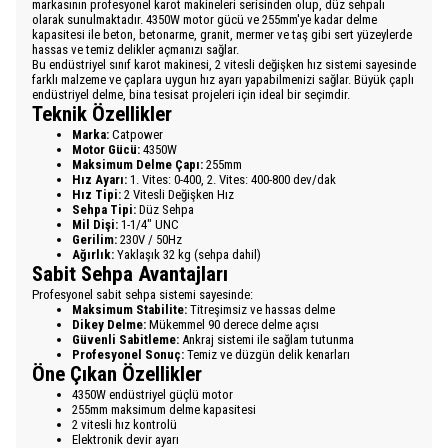
markasının profesyonel karot makineleri serisinden olup, düz sehpalı
olarak sunulmaktadır. 4350W motor gücü ve 255mm'ye kadar delme
kapasitesi ile beton, betonarme, granit, mermer ve taş gibi sert yüzeylerde
hassas ve temiz delikler açmanızı sağlar.
Bu endüstriyel sınıf karot makinesi, 2 vitesli değişken hız sistemi sayesinde
farklı malzeme ve çaplara uygun hız ayarı yapabilmenizi sağlar. Büyük çaplı
endüstriyel delme, bina tesisat projeleri için ideal bir seçimdir.
Teknik Özellikler
Marka:
Catpower
Motor Gücü:
4350W
Maksimum Delme Çapı:
255mm
Hız Ayarı:
1. Vites: 0-400, 2. Vites: 400-800 dev/dak
Hız Tipi:
2 Vitesli Değişken Hız
Sehpa Tipi:
Düz Sehpa
Mil Dişi:
1-1/4" UNC
Gerilim:
230V / 50Hz
Ağırlık:
Yaklaşık 32 kg (sehpa dahil)
Sabit Sehpa Avantajları
Profesyonel sabit sehpa sistemi sayesinde:
Maksimum Stabilite:
Titreşimsiz ve hassas delme
Dikey Delme:
Mükemmel 90 derece delme açısı
Güvenli Sabitleme:
Ankraj sistemi ile sağlam tutunma
Profesyonel Sonuç:
Temiz ve düzgün delik kenarları
Öne Çıkan Özellikler
4350W endüstriyel güçlü motor
255mm maksimum delme kapasitesi
2 vitesli hız kontrolü
Elektronik devir ayarı