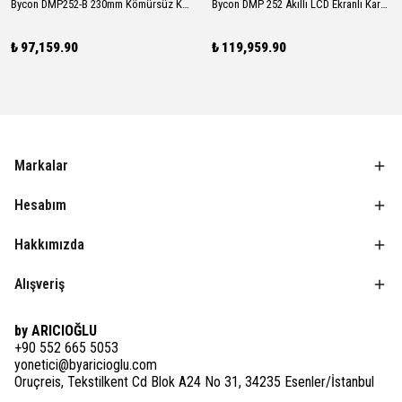
Bycon DMP252-B 230mm Kömürsüz Karot Makinesi Seti - Sabit Sehpalı 3000W
Bycon DMP 252 Akıllı LCD Ekranlı Karot Seti - Açılı Sehpalı (2600W Profesyonel)
₺ 97,159.90
₺ 119,959.90
Markalar
Hesabım
Hakkımızda
Alışveriş
by ARICIOĞLU
+90 552 665 5053
yonetici@byaricioglu.com
Oruçreis, Tekstilkent Cd Blok A24 No 31, 34235 Esenler/İstanbul