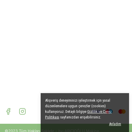
Alışveriş deneyiminizi iyileştirmek için yasal
düzenlemelere uygun çerezler (cookies)
kullanıyoruz. Detaylı bilgiye
Gizlilik ve Çerez
Politikası
sayfamızdan erişebilirsiniz.
Anladım
©2023 Tüm Hakları Saklıdır - by-ARICIOĞLU Makine