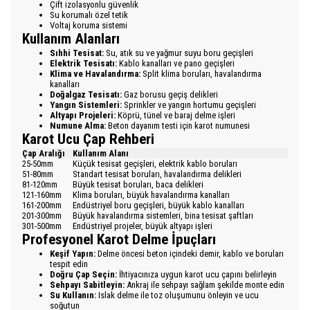
Çift izolasyonlu güvenlik
Su korumalı özel tetik
Voltaj koruma sistemi
Kullanım Alanları
Sıhhi Tesisat:
Su, atık su ve yağmur suyu boru geçişleri
Elektrik Tesisatı:
Kablo kanalları ve pano geçişleri
Klima ve Havalandırma:
Split klima boruları, havalandırma
kanalları
Doğalgaz Tesisatı:
Gaz borusu geçiş delikleri
Yangın Sistemleri:
Sprinkler ve yangın hortumu geçişleri
Altyapı Projeleri:
Köprü, tünel ve baraj delme işleri
Numune Alma:
Beton dayanım testi için karot numunesi
Karot Ucu Çap Rehberi
Çap Aralığı
Kullanım Alanı
25-50mm
Küçük tesisat geçişleri, elektrik kablo boruları
51-80mm
Standart tesisat boruları, havalandırma delikleri
81-120mm
Büyük tesisat boruları, baca delikleri
121-160mm
Klima boruları, büyük havalandırma kanalları
161-200mm
Endüstriyel boru geçişleri, büyük kablo kanalları
201-300mm
Büyük havalandırma sistemleri, bina tesisat şaftları
301-500mm
Endüstriyel projeler, büyük altyapı işleri
Profesyonel Karot Delme İpuçları
Keşif Yapın:
Delme öncesi beton içindeki demir, kablo ve boruları
tespit edin
Doğru Çap Seçin:
İhtiyacınıza uygun karot ucu çapını belirleyin
Sehpayı Sabitleyin:
Ankraj ile sehpayı sağlam şekilde monte edin
Su Kullanın:
Islak delme ile toz oluşumunu önleyin ve ucu
soğutun