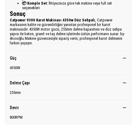
📦 Komple Set:
İhtiyacınıza göre tek makine veya full set
seçenekleri
Sonuç
Catpower 9300 Karot Makinası 4350w Düz Sehpalı
, Catpower
markasının kalite ve güvenilirliğini yansıtan profesyonel bir karot
makinasıdır. 4350W motor gücü, 255mm delme kapasitesi ve düz sehpa
yapısı ile beton, granit ve taş delme işlerinde üstün performans sunar. by-
Arıcıoğlu Makine güvencesiyle sipariş verin, profesyonel karot delmenin
farkını yaşayın.
Güç
4350W
Delme Çapı
255mm
Devir
800RPM