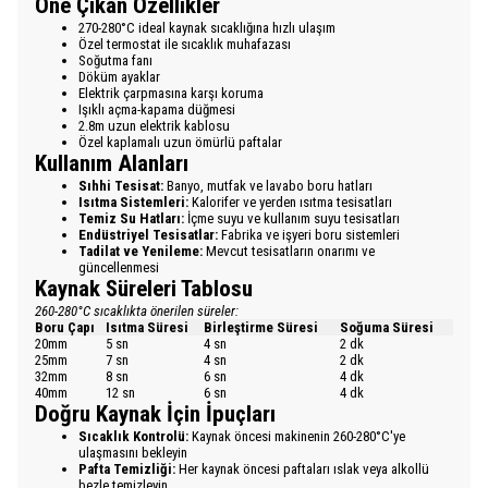
Öne Çıkan Özellikler
270-280°C ideal kaynak sıcaklığına hızlı ulaşım
Özel termostat ile sıcaklık muhafazası
Soğutma fanı
Döküm ayaklar
Elektrik çarpmasına karşı koruma
Işıklı açma-kapama düğmesi
2.8m uzun elektrik kablosu
Özel kaplamalı uzun ömürlü paftalar
Kullanım Alanları
Sıhhi Tesisat:
Banyo, mutfak ve lavabo boru hatları
Isıtma Sistemleri:
Kalorifer ve yerden ısıtma tesisatları
Temiz Su Hatları:
İçme suyu ve kullanım suyu tesisatları
Endüstriyel Tesisatlar:
Fabrika ve işyeri boru sistemleri
Tadilat ve Yenileme:
Mevcut tesisatların onarımı ve
güncellenmesi
Kaynak Süreleri Tablosu
260-280°C sıcaklıkta önerilen süreler:
Boru Çapı
Isıtma Süresi
Birleştirme Süresi
Soğuma Süresi
20mm
5 sn
4 sn
2 dk
25mm
7 sn
4 sn
2 dk
32mm
8 sn
6 sn
4 dk
40mm
12 sn
6 sn
4 dk
Doğru Kaynak İçin İpuçları
Sıcaklık Kontrolü:
Kaynak öncesi makinenin 260-280°C'ye
ulaşmasını bekleyin
Pafta Temizliği:
Her kaynak öncesi paftaları ıslak veya alkollü
bezle temizleyin