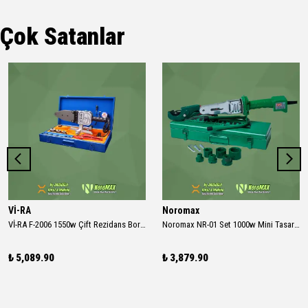
Çok Satanlar
Vİ-RA
Noromax
Vİ-RA F-2006 1550w Çift Rezidans Boru Kaynak Makinası Set
Noromax NR-01 Set 1000w Mini Tasarım 340 Derece Dijital Boru Kaynak Makinası
₺ 5,089.90
₺ 3,879.90