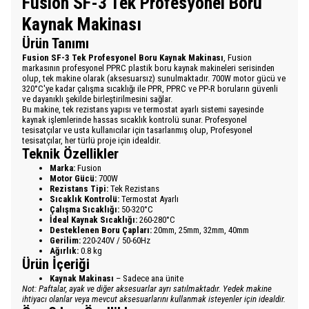
Fusion SF-3 Tek Profesyonel Boru
Kaynak Makinası
Ürün Tanımı
Fusion SF-3 Tek Profesyonel Boru Kaynak Makinası
, Fusion
markasının profesyonel PPRC plastik boru kaynak makineleri serisinden
olup, tek makine olarak (aksesuarsız) sunulmaktadır. 700W motor gücü ve
320°C'ye kadar çalışma sıcaklığı ile PPR, PPRC ve PP-R boruların güvenli
ve dayanıklı şekilde birleştirilmesini sağlar.
Bu makine, tek rezistans yapısı ve termostat ayarlı sistemi sayesinde
kaynak işlemlerinde hassas sıcaklık kontrolü sunar. Profesyonel
tesisatçılar ve usta kullanıcılar için tasarlanmış olup, Profesyonel
tesisatçılar, her türlü proje için idealdir.
Teknik Özellikler
Marka:
Fusion
Motor Gücü:
700W
Rezistans Tipi:
Tek Rezistans
Sıcaklık Kontrolü:
Termostat Ayarlı
Çalışma Sıcaklığı:
50-320°C
İdeal Kaynak Sıcaklığı:
260-280°C
Desteklenen Boru Çapları:
20mm, 25mm, 32mm, 40mm
Gerilim:
220-240V / 50-60Hz
Ağırlık:
0.8 kg
Ürün İçeriği
Kaynak Makinası
– Sadece ana ünite
Not: Paftalar, ayak ve diğer aksesuarlar ayrı satılmaktadır. Yedek makine
ihtiyacı olanlar veya mevcut aksesuarlarını kullanmak isteyenler için idealdir.