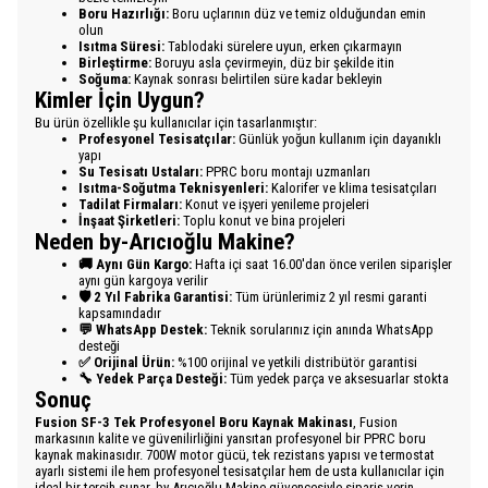
Boru Hazırlığı:
Boru uçlarının düz ve temiz olduğundan emin
olun
Isıtma Süresi:
Tablodaki sürelere uyun, erken çıkarmayın
Birleştirme:
Boruyu asla çevirmeyin, düz bir şekilde itin
Soğuma:
Kaynak sonrası belirtilen süre kadar bekleyin
Kimler İçin Uygun?
Bu ürün özellikle şu kullanıcılar için tasarlanmıştır:
Profesyonel Tesisatçılar:
Günlük yoğun kullanım için dayanıklı
yapı
Su Tesisatı Ustaları:
PPRC boru montajı uzmanları
Isıtma-Soğutma Teknisyenleri:
Kalorifer ve klima tesisatçıları
Tadilat Firmaları:
Konut ve işyeri yenileme projeleri
İnşaat Şirketleri:
Toplu konut ve bina projeleri
Neden by-Arıcıoğlu Makine?
🚚 Aynı Gün Kargo:
Hafta içi saat 16.00'dan önce verilen siparişler
aynı gün kargoya verilir
🛡️ 2 Yıl Fabrika Garantisi:
Tüm ürünlerimiz 2 yıl resmi garanti
kapsamındadır
💬 WhatsApp Destek:
Teknik sorularınız için anında WhatsApp
desteği
✅ Orijinal Ürün:
%100 orijinal ve yetkili distribütör garantisi
🔧 Yedek Parça Desteği:
Tüm yedek parça ve aksesuarlar stokta
Sonuç
Fusion SF-3 Tek Profesyonel Boru Kaynak Makinası
, Fusion
markasının kalite ve güvenilirliğini yansıtan profesyonel bir PPRC boru
kaynak makinasıdır. 700W motor gücü, tek rezistans yapısı ve termostat
ayarlı sistemi ile hem profesyonel tesisatçılar hem de usta kullanıcılar için
ideal bir tercih sunar. by-Arıcıoğlu Makine güvencesiyle sipariş verin,