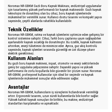
Noromax NR-GBKM Gazlı Boru Kaynak Makinası, endüstriyel uygulamalar
için tasarlanmış yüksek performanslı bir kaynak makinesidir. Gazlı kaynak
teknolojisi ile donatılmış olan bu cihaz, boru kaynak işlemlerinde
mükemmel bir verimlilik sunar. Kullanıcı dostu tasarımı ve kompakt yapısı
sayesinde, çeşitli alanlarda rahatlıkla kullanılabilir.
Teknik Özellikler
Noromax NR-GBKM, ısıtma ve kaynak işlemlerini optimize eden gelişmiş bir
kontrol sistemine sahiptir. Cihaz, farklı boru çaplarına uyum sağlayabilen
ayarlanabilir kaynak sıcaklığı ile donatılmıştır. Bu özellik, kaynak kalitesini
artırırken, enerji tüketimini de minimize eder. Ayrıca, gaz akış kontrolü
sayesinde, kaynak işlemleri sırasında güvenliği en üst düzeye çıkarır
elektrik gerektirmez.
Kullanım Alanları
Bu gazlı boru kaynak makinesi, inşaat, otomotiv ve enerji sektörlerinde
geniş bir uygulama yelpazesine sahiptir. Dayanıklı yapısı ve yüksek
performansı ile zorlu koşullarda bile güvenilir bir çözüm sunar. Noromax
NR-GBKM, profesyonel kullanıcılar için ideal bir seçimdir ve kaynak
işlemlerinde mükemmel sonuçlar elde edilmesini sağlar.
Avantajlar
Noromax NR-GBKM, kullanıcıların iş süreçlerini hızlandırarak verimliliği
artırır. Ergonomik tasarımı, uzun süreli kullanımlarda bile konfor sağlar.
Yüksek kaliteli kaynak sonuçları ile birlikte, bu makine, endüstriyel
standartları karşılamakta ve aşmaktadır.