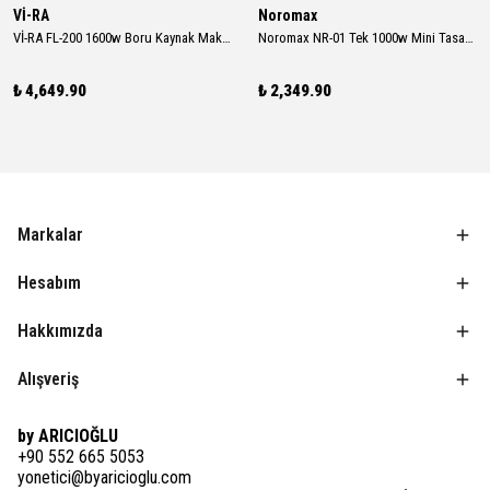
Vİ-RA
Noromax
Vİ-RA FL-200 1600w Boru Kaynak Makinası
Noromax NR-01 Tek 1000w Mini Tasarım 340 Derece Dijital Boru Kaynak Makinası ( Sadece Makina )
₺ 4,649.90
₺ 2,349.90
Markalar
Hesabım
Hakkımızda
Alışveriş
by ARICIOĞLU
+90 552 665 5053
yonetici@byaricioglu.com