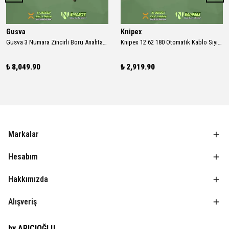
Gusva
Knipex
Gusva 3 Numara Zincirli Boru Anahtarı ( 200mm )
Knipex 12 62 180 Otomatik Kablo Sıyırma Pensesi (0.2 - 6.0 mm² Kesicili)
₺ 8,049.90
₺ 2,919.90
Markalar
Hesabım
Hakkımızda
Alışveriş
by ARICIOĞLU