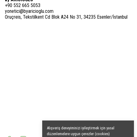
+90 552 665 5053
yonetici@byaricioglu.com
Oruçreis, Tekstilkent Cd Blok A24 No 31, 34235 Esenler/İstanbul
Alışveriş deneyiminizi iyileştirmek için yasal
düzenlemelere uygun çerezler (cookies)