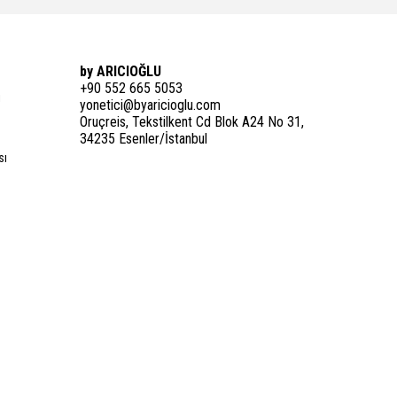
by ARICIOĞLU
+90 552 665 5053
i
yonetici@byaricioglu.com
Oruçreis, Tekstilkent Cd Blok A24 No 31,
34235 Esenler/İstanbul
sı