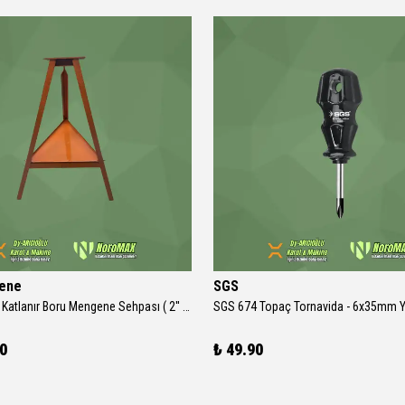
ene
SGS
Han 3 Ayaklı Katlanır Boru Mengene Sehpası ( 2'' Mengene İçin )
90
₺ 49.90