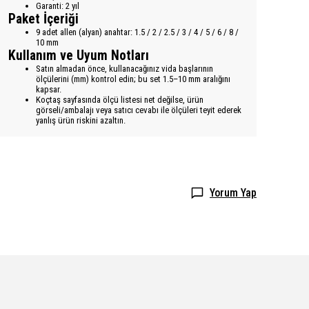
Garanti: 2 yıl
Paket İçeriği
9 adet allen (alyan) anahtar: 1.5 / 2 / 2.5 / 3 / 4 / 5 / 6 / 8 /
10 mm
Kullanım ve Uyum Notları
Satın almadan önce, kullanacağınız vida başlarının
ölçülerini (mm) kontrol edin; bu set 1.5–10 mm aralığını
kapsar.
Koçtaş sayfasında ölçü listesi net değilse, ürün
görseli/ambalajı veya satıcı cevabı ile ölçüleri teyit ederek
yanlış ürün riskini azaltın.
Yorum Yap