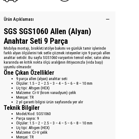
Ürün Açıklaması
SGS SGS1060 Allen (Alyan)
Anahtar Seti 9 Parça
Mobilya montajı, bisiklet/atölye bakımı ve günlük tamir işlerinde
farklı alyan ölçülerini tek setle çözmek isteyenler için 9 parçalı allen
anahtar setidir. Bu sayfa SGS1060 varyantını temsil eder; satın alma
kararında en kritik nokta ölçü aralığının ihtiyacınızla (vida başı)
uyumlu olmasıdır.
Öne Çıkan Özellikler
9 parça allen (alyan) anahtar seti
Ölçüler: 1.5 – 2 – 2.5 – 3 – 4 – 5 – 6 – 8 – 10 mm
Uç tipi: Altıgen (HEX)
Malzeme: Cr-V (krom vanadyum) çelik
Menşei: TR
2 yıl garanti bilgisi ürün sayfasında yer alır
Teknik Bilgiler
Model/Kod: SGS1060
Parça sayısı: 9
Ölçüler: 1.5 – 2 – 2.5 – 3 – 4 – 5 – 6 – 8 – 10 mm
Uç tipi: Altıgen (HEX)
Malzeme: Cr-V çelik
Menşei: TR