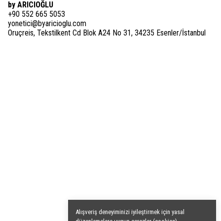
by ARICIOĞLU
+90 552 665 5053
yonetici@byaricioglu.com
Oruçreis, Tekstilkent Cd Blok A24 No 31, 34235 Esenler/İstanbul
Alışveriş deneyiminizi iyileştirmek için yasal