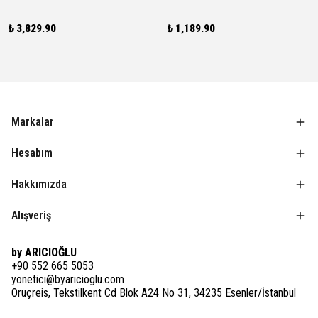
₺ 3,829.90
₺ 1,189.90
Markalar
Hesabım
Hakkımızda
Alışveriş
by ARICIOĞLU
+90 552 665 5053
yonetici@byaricioglu.com
Oruçreis, Tekstilkent Cd Blok A24 No 31, 34235 Esenler/İstanbul