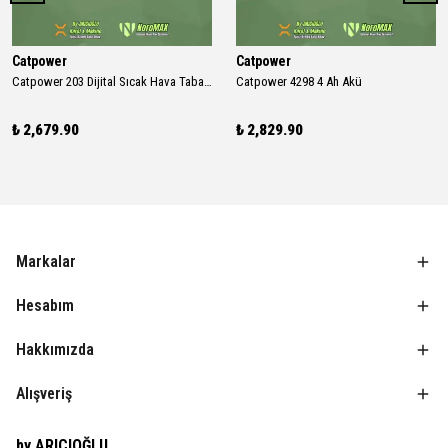
Catpower
Catpower
Catpower 203 Dijital Sıcak Hava Tabancası
Catpower 4298 4 Ah Akü
₺ 2,679.90
₺ 2,829.90
Markalar
Hesabım
Hakkımızda
Alışveriş
by ARICIOĞLU