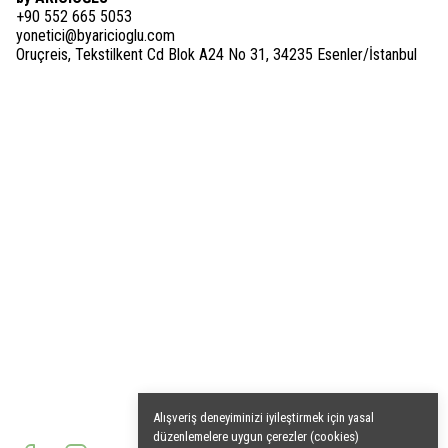
+90 552 665 5053
yonetici@byaricioglu.com
Oruçreis, Tekstilkent Cd Blok A24 No 31, 34235 Esenler/İstanbul
Alışveriş deneyiminizi iyileştirmek için yasal
düzenlemelere uygun çerezler (cookies)