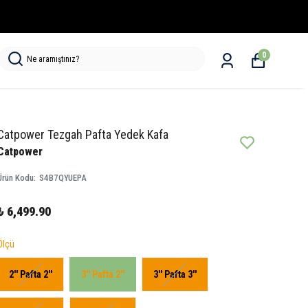
0
Catpower Tezgah Pafta Yedek Kafa
Catpower
Ürün Kodu
:
S4B7QYUEPA
₺ 6,499.90
Ölçü
2'' Pafta 2''
3'' Pafta 2''
3'' Pafta 3''