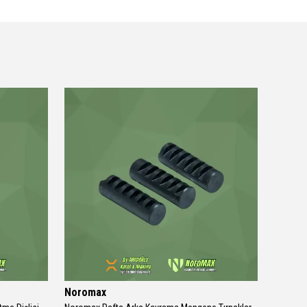
Noromax
Norom