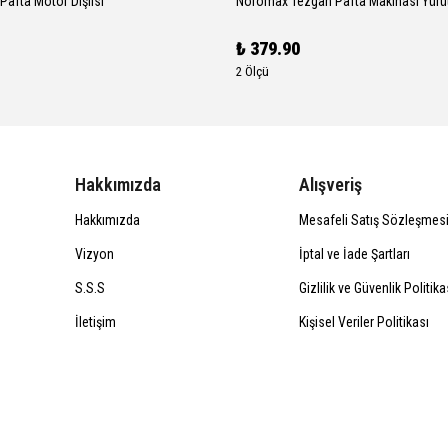
Pafta Motor Dişlisi
₺ 379.90
2 Ölçü
Hakkımızda
Alışveriş
Hakkımızda
Mesafeli Satış Sözleşmes
Vizyon
İptal ve İade Şartları
S.S.S
Gizlilik ve Güvenlik Politika
İletişim
Kişisel Veriler Politikası