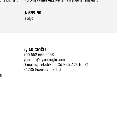
Noromax Tezgah Pafta Makinası Yürütme Dişlisi (İlk Hareket)
Noromax Pafta Arka Kavrama Mengene Tırnakları (Arka Ayna Tırnakları)
₺ 599.90
₺ 189.
3 Ölçü
by ARICIOĞLU
+90 552 665 5053
i
yonetici@byaricioglu.com
Oruçreis, Tekstilkent Cd Blok A24 No 31,
34235 Esenler/İstanbul
sı