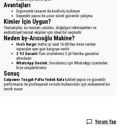
Avantajları
Ergonomik tasarım ile konforlu kullanım
Dayanıklı yapısı ile uzun süreli güvenilir çalışma
Kimler İçin Uygun?
Tesisatçılar, su tesisatı ustaları, doğalgaz teknisyenleri ve
endüstriyel tesisat ekipleri için ideal bir seçimdir
Neden by-Arıcıoğlu Makine?
Hızlı Kargo:
Hafta içi saat 16.00'dan önce verilen
siparişler aynı gün kargoya verilir
2 Yıl Garanti:
Tüm ürünlerimiz 2 yıl fabrika garantisi
altındadır
WhatsApp Destek:
Sorularınız için WhatsApp üzerinden
bize ulaşabilirsiniz
Sonuç
Catpower Tezgah Pafta Yedek Kafa
kaliteli yapısı ve güvenilir
performansı ile profesyonel ve hobi kullanıcıları için mükemmel bir
tercih sunar
Yorum Yap