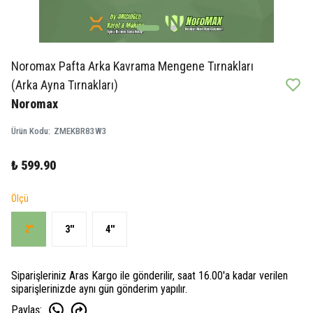
Noromax Pafta Arka Kavrama Mengene Tırnakları
(Arka Ayna Tırnakları)
Noromax
Ürün Kodu
:
ZMEKBR83W3
₺ 599.90
Ölçü
2''
3''
4''
Siparişleriniz Aras Kargo ile gönderilir, saat 16.00'a kadar verilen
siparişlerinizde aynı gün gönderim yapılır.
Paylaş
: