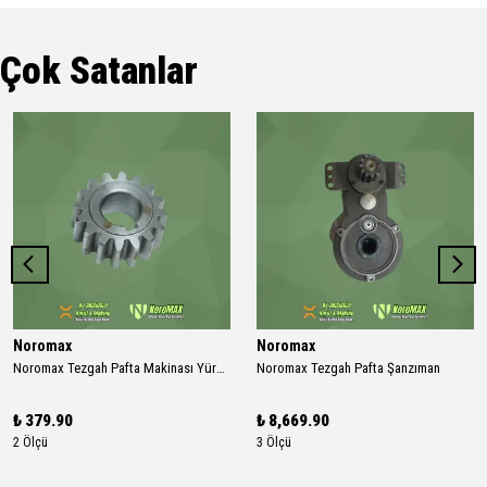
Çok Satanlar
Noromax
Noromax
Noromax Tezgah Pafta Makinası Yürütme Dişlisi (İlk Hareket)
Noromax Tezgah Pafta Şanzıman
₺ 379.90
₺ 8,669.90
2 Ölçü
3 Ölçü