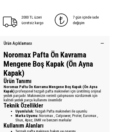
2000 TL üzeri
7 gün içinde iade
ücretsiz kargo
değişim
Ürün Açıklaması
Noromax Pafta Ön Kavrama
Mengene Boş Kapak (Ön Ayna
Kapak)
Ürün Tanımı
Noromax Pafta Ön Kavrama Mengene Boş Kapak (Ön Ayna
Kapak)
profesyonel tezgah pafta makineleri için üretilmiş orijinal
yedek parçadır. Makinenizin verimli çalışmasını sürdürmek için
kaliteli yedek parça kullanımı önemlidir
Teknik Özellikler
Uyumluluk:
Tezgah Pafta makineleri ile uyumlu
Marka Uyumu:
Noromax , Catpower, Proter, Euromax ,
Shun, Apaz, DMR ve benzeri markalar
Kullanım Alanları
Tezgah pafta makinası bakım ve onarımı