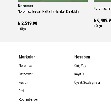
Noromax
Noromax Te
Noromax Tezgah Pafta Arka Kavrama Mengenesi Salyangoz
Noromax Tezgah Pafta İlk Hareket Kızak Mili
₺ 6,409.
₺ 2,519.90
3 Ölçü
3 Ölçü
Markalar
Hesabım
Noromax
Giriş Yap
Catpower
Kayıt Ol
Fusion
Üyelik Sözleşmesi
Eral
Rothenberger