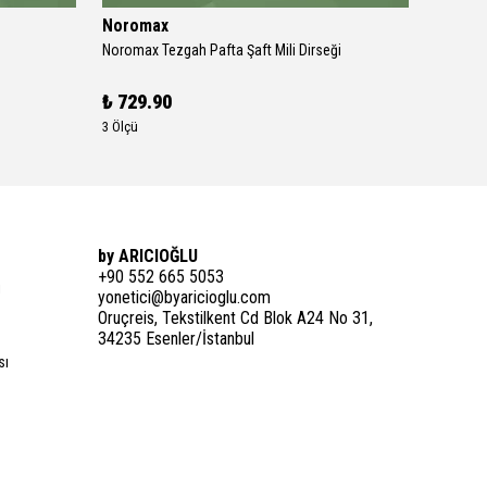
Noromax
Catpo
Noromax Tezgah Pafta Şaft Mili Dirseği
Catpowe
₺ 729.90
₺ 6,49
3 Ölçü
5 Ölçü
by ARICIOĞLU
+90 552 665 5053
i
yonetici@byaricioglu.com
Oruçreis, Tekstilkent Cd Blok A24 No 31,
34235 Esenler/İstanbul
sı