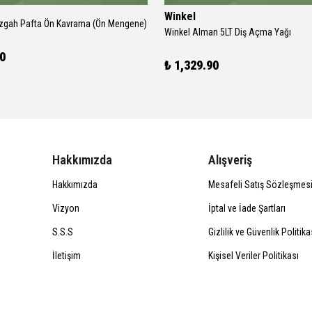
Winkel
zgah Pafta Ön Kavrama (Ön Mengene)
Winkel Alman 5LT Diş Açma Yağı
90
₺ 1,329.90
Hakkımızda
Alışveriş
Hakkımızda
Mesafeli Satış Sözleşmes
Vizyon
İptal ve İade Şartları
S.S.S
Gizlilik ve Güvenlik Politika
İletişim
Kişisel Veriler Politikası