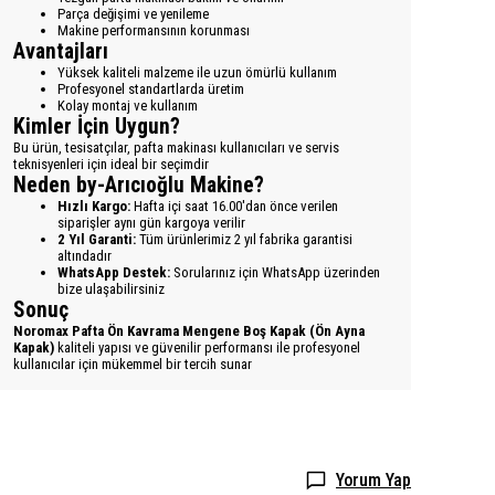
Parça değişimi ve yenileme
Makine performansının korunması
Avantajları
Yüksek kaliteli malzeme ile uzun ömürlü kullanım
Profesyonel standartlarda üretim
Kolay montaj ve kullanım
Kimler İçin Uygun?
Bu ürün, tesisatçılar, pafta makinası kullanıcıları ve servis
teknisyenleri için ideal bir seçimdir
Neden by-Arıcıoğlu Makine?
Hızlı Kargo:
Hafta içi saat 16.00'dan önce verilen
siparişler aynı gün kargoya verilir
2 Yıl Garanti:
Tüm ürünlerimiz 2 yıl fabrika garantisi
altındadır
WhatsApp Destek:
Sorularınız için WhatsApp üzerinden
bize ulaşabilirsiniz
Sonuç
Noromax Pafta Ön Kavrama Mengene Boş Kapak (Ön Ayna
Kapak)
kaliteli yapısı ve güvenilir performansı ile profesyonel
kullanıcılar için mükemmel bir tercih sunar
Yorum Yap