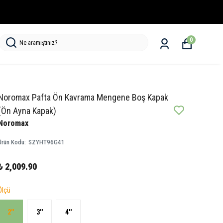
0
Noromax Pafta Ön Kavrama Mengene Boş Kapak
(Ön Ayna Kapak)
Noromax
Ürün Kodu
:
SZYHT96G41
₺ 2,009.90
Ölçü
2''
3''
4''