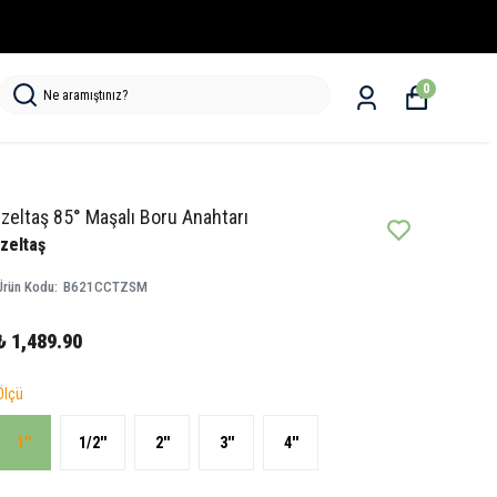
0
İzeltaş 85° Maşalı Boru Anahtarı
İzeltaş
Ürün Kodu
:
B621CCTZSM
₺ 1,489.90
Ölçü
1''
1/2''
2''
3''
4''