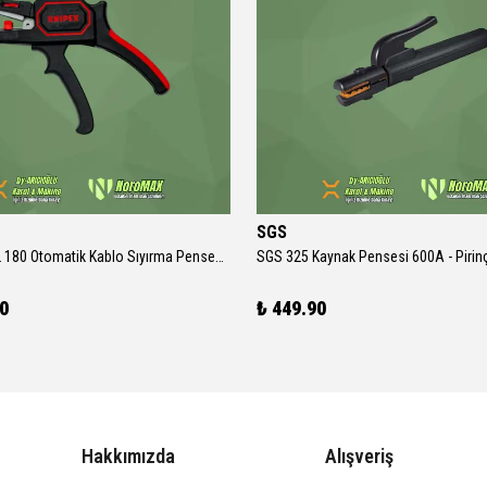
SGS
Knipex 12 62 180 Otomatik Kablo Sıyırma Pensesi (0.2 - 6.0 mm² Kesicili)
90
₺ 449.90
Hakkımızda
Alışveriş