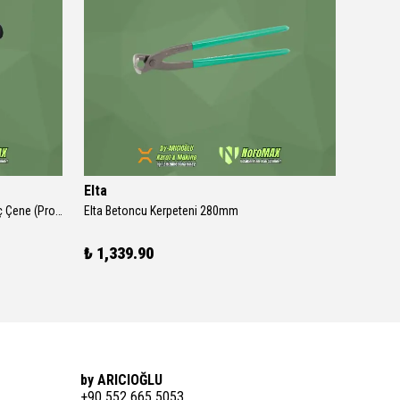
Elta
Elta
SGS 325 Kaynak Pensesi 600A - Pirinç Çene (Profesyonel Isınmaz Tip)
Elta Betoncu Kerpeteni 280mm
Elta 160
₺ 1,339.90
₺ 679.
by ARICIOĞLU
+90 552 665 5053