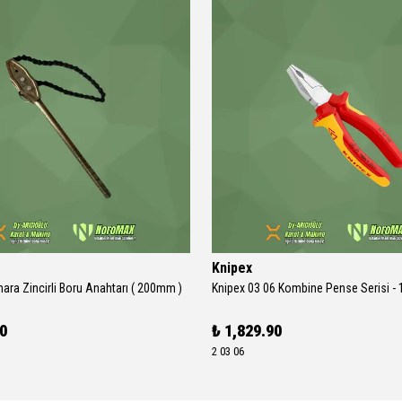
Knipex
ra Zincirli Boru Anahtarı ( 200mm )
90
₺ 1,829.90
2 03 06