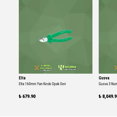
Elta
Gusva
SGS 325 Kaynak Pensesi 600A - Pirinç Çene (Profesyonel Isınmaz Tip)
Elta 160mm Yan Keski Opak Seri
Gusva 3 Numa
₺ 679.90
₺ 8,049.