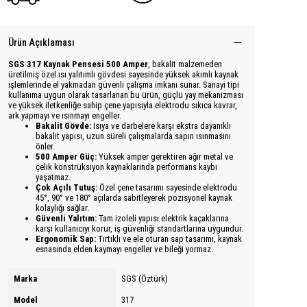
Ürün Açıklaması
SGS 317 Kaynak Pensesi 500 Amper
, bakalit malzemeden
üretilmiş özel ısı yalıtımlı gövdesi sayesinde yüksek akımlı kaynak
işlemlerinde el yakmadan güvenli çalışma imkanı sunar. Sanayi tipi
kullanıma uygun olarak tasarlanan bu ürün, güçlü yay mekanizması
ve yüksek iletkenliğe sahip çene yapısıyla elektrodu sıkıca kavrar,
ark yapmayı ve ısınmayı engeller.
Bakalit Gövde:
Isıya ve darbelere karşı ekstra dayanıklı
bakalit yapısı, uzun süreli çalışmalarda sapın ısınmasını
önler.
500 Amper Güç:
Yüksek amper gerektiren ağır metal ve
çelik konstrüksiyon kaynaklarında performans kaybı
yaşatmaz.
Çok Açılı Tutuş:
Özel çene tasarımı sayesinde elektrodu
45°, 90° ve 180° açılarda sabitleyerek pozisyonel kaynak
kolaylığı sağlar.
Güvenli Yalıtım:
Tam izoleli yapısı elektrik kaçaklarına
karşı kullanıcıyı korur, iş güvenliği standartlarına uygundur.
Ergonomik Sap:
Tırtıklı ve ele oturan sap tasarımı, kaynak
esnasında elden kaymayı engeller ve bileği yormaz.
Marka
SGS (Öztürk)
Model
317