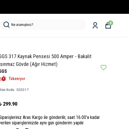
0
SGS 317 Kaynak Pensesi 500 Amper - Bakalit
Isınmaz Gövde (Ağır Hizmet)
SGS
Tükeniyor
Ürün Kodu
:
SGS317
₺ 299.90
Siparişleriniz Aras Kargo ile gönderilir, saat 16.00'a kadar
verilen siparişlerinizde aynı gün gönderim yapılır.