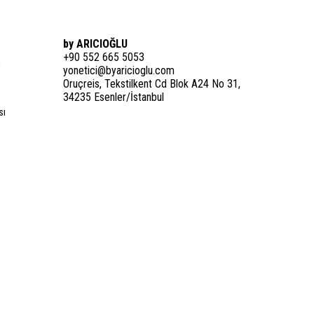
by ARICIOĞLU
+90 552 665 5053
i
yonetici@byaricioglu.com
Oruçreis, Tekstilkent Cd Blok A24 No 31,
34235 Esenler/İstanbul
sı