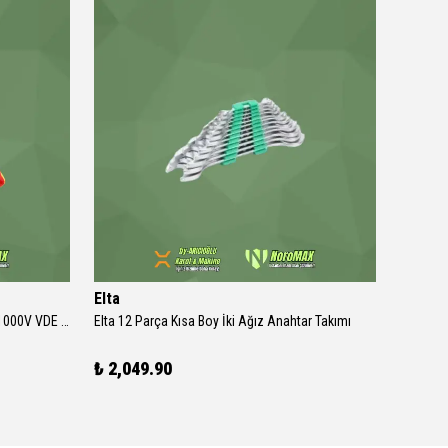
Elta
İzeltaş
Knipex 03 06 Kombine Pense Serisi - 1000V VDE İzoleli
Elta 12 Parça Kısa Boy İki Ağız Anahtar Takımı
İzeltaş 
₺ 2,049.90
₺ 2,50