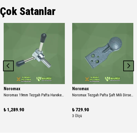
Çok Satanlar
Noromax
Noromax
Noromax 19mm Tezgah Pafta Hareket Kolu 2''-3''-4''
Noromax Tezgah Pafta Şaft Mili Dirseği
₺ 1,289.90
₺ 729.90
3 Ölçü