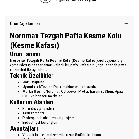
Ürün Açıklaması
Noromax Tezgah Pafta Kesme Kolu
(Kesme Kafası)
Ürün Tanımı
Noromax Tezgah Pafta Kesme Kolu (Kesme Kafası)
profesyonel diş
açma işleri için tasarlanmış kaliteli bir pafta kafasıdır. Çeşitli tezgah pafta
makineleri ile uyumludur
Teknik Özellikler
Boru Çapı
inç
Uyumluluk
Tezgah Pafta makineleri ile uyumlu
Marka Uyumu
Noroma , Catpower, Proter, Euroma , Shun, Apaz,
DMR ve benzeri markalar
Kullanım Alanları
Boru diş açma işleri
Tesisat montajı
Profesyonel sıhhi tesisat projeleri
Endüstriyel boru işleri
Avantajları
Yüksek kaliteli malzeme ile uzun ömürlü kullanım