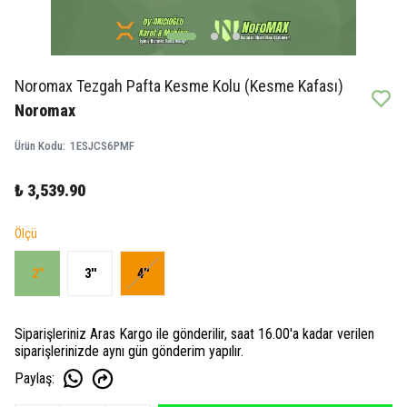
Noromax Tezgah Pafta Kesme Kolu (Kesme Kafası)
Noromax
Ürün Kodu
:
1ESJCS6PMF
₺ 3,539.90
Ölçü
2''
3''
4''
Siparişleriniz Aras Kargo ile gönderilir, saat 16.00'a kadar verilen
siparişlerinizde aynı gün gönderim yapılır.
Paylaş
: