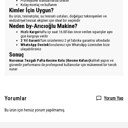
Profesyonel standartlarda üretim
Kolay montaj ve kullanım
Kimler İçin Uygun?
Bu ürün, tesisatçılar, su tesisatı ustaları, doğalgaz teknisyenleri ve
endüstriyel tesisat ekipleri için ideal bir seçimdir
Neden by-Arıcıoğlu Makine?
Hızlı Kargo
Hafta içi saat 16.00'dan önce verilen siparişler aynı
gün kargoya verilir
2 Yıl Garanti
Tüm ürünlerimiz 2 yıl fabrika garantisi altındadır
WhatsApp Destek
Sorularınız için WhatsApp üzerinden bize
ulaşabilirsiniz
Sonuç
Noromax Tezgah Pafta Kesme Kolu (Kesme Kafası)
kaliteli yapısı ve
güvenilir performansı ile profesyonel kullanıcılar için mükemmel bir tercih
sunar
Yorumlar
Yorum Yap
Bu ürün için henüz yorum yapılmamış.