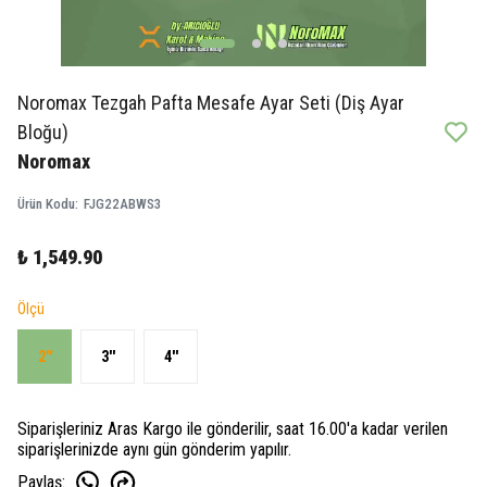
Noromax Tezgah Pafta Mesafe Ayar Seti (Diş Ayar
Bloğu)
Noromax
Ürün Kodu
:
FJG22ABWS3
₺ 1,549.90
Ölçü
2''
3''
4''
Siparişleriniz Aras Kargo ile gönderilir, saat 16.00'a kadar verilen
siparişlerinizde aynı gün gönderim yapılır.
Paylaş
: