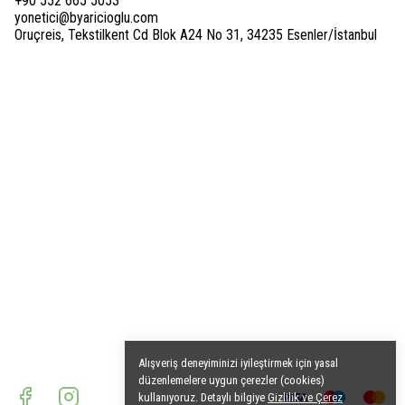
+90 552 665 5053
yonetici@byaricioglu.com
Oruçreis, Tekstilkent Cd Blok A24 No 31, 34235 Esenler/İstanbul
Alışveriş deneyiminizi iyileştirmek için yasal
düzenlemelere uygun çerezler (cookies)
kullanıyoruz. Detaylı bilgiye
Gizlilik ve Çerez