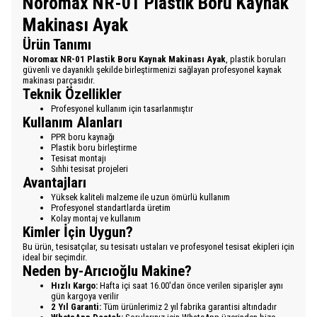
Noromax NR-01 Plastik Boru Kaynak
Makinası Ayak
Ürün Tanımı
Noromax NR-01 Plastik Boru Kaynak Makinası Ayak
, plastik boruları
güvenli ve dayanıklı şekilde birleştirmenizi sağlayan profesyonel kaynak
makinası parçasıdır.
Teknik Özellikler
Profesyonel kullanım için tasarlanmıştır
Kullanım Alanları
PPR boru kaynağı
Plastik boru birleştirme
Tesisat montajı
Sıhhi tesisat projeleri
Avantajları
Yüksek kaliteli malzeme ile uzun ömürlü kullanım
Profesyonel standartlarda üretim
Kolay montaj ve kullanım
Kimler İçin Uygun?
Bu ürün, tesisatçılar, su tesisatı ustaları ve profesyonel tesisat ekipleri için
ideal bir seçimdir.
Neden by-Arıcıoğlu Makine?
Hızlı Kargo:
Hafta içi saat 16.00'dan önce verilen siparişler aynı
gün kargoya verilir
2 Yıl Garanti:
Tüm ürünlerimiz 2 yıl fabrika garantisi altındadır