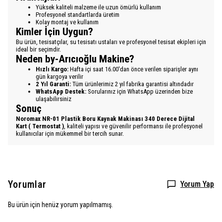
Yüksek kaliteli malzeme ile uzun ömürlü kullanım
Profesyonel standartlarda üretim
Kolay montaj ve kullanım
Kimler İçin Uygun?
Bu ürün, tesisatçılar, su tesisatı ustaları ve profesyonel tesisat ekipleri için
ideal bir seçimdir.
Neden by-Arıcıoğlu Makine?
Hızlı Kargo:
Hafta içi saat 16.00'dan önce verilen siparişler aynı
gün kargoya verilir
2 Yıl Garanti:
Tüm ürünlerimiz 2 yıl fabrika garantisi altındadır
WhatsApp Destek:
Sorularınız için WhatsApp üzerinden bize
ulaşabilirsiniz
Sonuç
Noromax NR-01 Plastik Boru Kaynak Makinası 340 Derece Dijital
Kart ( Termostat )
, kaliteli yapısı ve güvenilir performansı ile profesyonel
kullanıcılar için mükemmel bir tercih sunar.
Yorumlar
Yorum Yap
Bu ürün için henüz yorum yapılmamış.