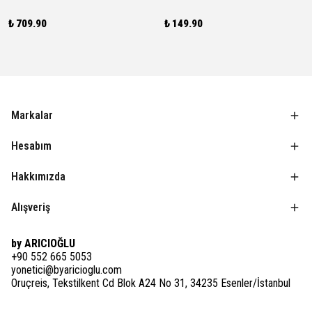
₺ 709.90
₺ 149.90
Markalar
Hesabım
Hakkımızda
Alışveriş
by ARICIOĞLU
+90 552 665 5053
yonetici@byaricioglu.com
Oruçreis, Tekstilkent Cd Blok A24 No 31, 34235 Esenler/İstanbul