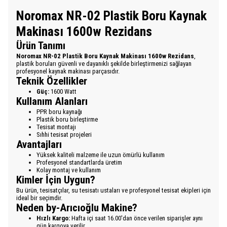
Noromax NR-02 Plastik Boru Kaynak
Makinası 1600w Rezidans
Ürün Tanımı
Noromax NR-02 Plastik Boru Kaynak Makinası 1600w Rezidans
,
plastik boruları güvenli ve dayanıklı şekilde birleştirmenizi sağlayan
profesyonel kaynak makinası parçasıdır.
Teknik Özellikler
Güç:
1600 Watt
Kullanım Alanları
PPR boru kaynağı
Plastik boru birleştirme
Tesisat montajı
Sıhhi tesisat projeleri
Avantajları
Yüksek kaliteli malzeme ile uzun ömürlü kullanım
Profesyonel standartlarda üretim
Kolay montaj ve kullanım
Kimler İçin Uygun?
Bu ürün, tesisatçılar, su tesisatı ustaları ve profesyonel tesisat ekipleri için
ideal bir seçimdir.
Neden by-Arıcıoğlu Makine?
Hızlı Kargo:
Hafta içi saat 16.00'dan önce verilen siparişler aynı
gün kargoya verilir